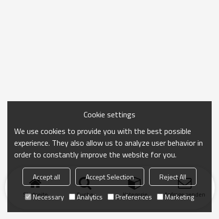
Cookie settings
We use cookies to provide you with the best possible
experience. They also allow us to analyze user behavior in
order to constantly improve the website for you.
Accept all
Accept Selection
Reject All
Startseite
Suche
Kategorie
Anfrage senden
Necessary
Analytics
Preferences
Marketing