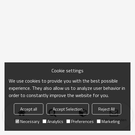
Cookie settings
We use cookies to provide you with the best possible
experience. They also allow us to analyze user behavior in
order to constantly improve the website for you.
Accept all
Accept Selection
Reject All
Startseite
Suche
Kategorie
Anfrage senden
Necessary
Analytics
Preferences
Marketing