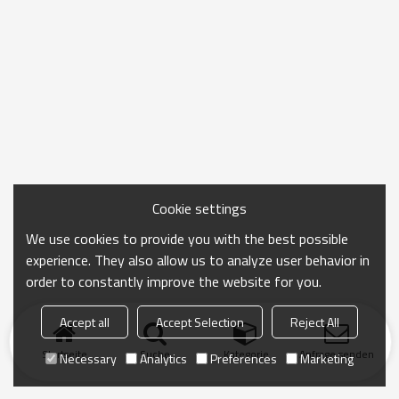
Cookie settings
We use cookies to provide you with the best possible
experience. They also allow us to analyze user behavior in
order to constantly improve the website for you.
Accept all
Accept Selection
Reject All
Startseite
Suche
Kategorie
Anfrage senden
Necessary
Analytics
Preferences
Marketing