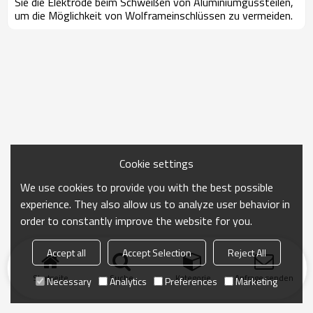
Sie die Elektrode beim Schweißen von Aluminiumgussteilen,
um die Möglichkeit von Wolframeinschlüssen zu vermeiden.
Cookie settings
We use cookies to provide you with the best possible
experience. They also allow us to analyze user behavior in
order to constantly improve the website for you.
Accept all
Accept Selection
Reject All
Startseite
Suche
Kategorie
Anfrage senden
Necessary
Analytics
Preferences
Marketing