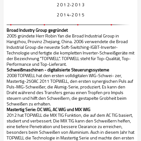
2 0 1 2-2 0 1 3
2 0 1 4-2 0 1 5
Broad Industry Group gegründet
2005 gründete Herr Robin Yan die Broad Industrial Group in
Hangzhou, Provinz Zhejiang, China.
2006 verwendete die Broad
Industrial Group die neueste Soft-Switching-IGBT-Inverter-
Technologie und fertigte die kompletten Inverter-Schweißgeräte mit
der Bezeichnung "TOPWELL".
TOPWELL steht für Top-Qualität, Top-
Performance und Top-Lieferant.
Schweißmaschinen - digitalisierte Steuerungssysteme
2008 TOPWELL hat den ersten volldigitalen WIG-Schwei- zer,
Mastertig-250AC 2011 TOPWELL, den ersten synergischen Puls auf
Puls-MIG-Schweißer, die Alumig-Serie, produziert.
Es kann den
Draht während des Transfers genau einen Tropfen pro Impuls
steuern und hilft den Schweißern, die gestapelte Grobheit beim
Schweißen zu erhalten.
Mastertig Serie: DC WIG, AC WIG und MIX WIG
2012 hat TOPWELL die MIX TIG Funktion, die auf dem AC TIG basiert,
studiert und verbessert. Die MIX TIG kann den Schweißern helfen,
eine tiefere Penetration und bessere Clearance zu erreichen,
besonders beim Schweißen von Aluminium. Auch in diesem Jahr hat
TOPWELL die Technologie in Mastertig Serie und machte den ersten