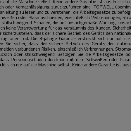
ur auf die Maschine selbst.
Keine andere Garantie ist ausdrücklich 
ch oder Vernachlässigung zurückzuführen sind.
TOPWELL übernimm
nleitung zu lesen und zu verstehen, die Arbeitsgesetze zu befolge
Schweißen oder Plasmaschneiden, einschließlich Verbrennungen, St
r stillschweigend.
Schäden, die auf unsachgemäße Wartung, unsach
 keine Verantwortung für das Versäumnis des Kunden, Sicherheit
 sicherzustellen, dass der sichere Betrieb des Geräts den nationa
chlag oder Tod.
Die 3-jährige Garantie erstreckt sich nur auf di
en Sie sicher, dass der sichere Betrieb des Geräts den nation
eiden verbundenen Risiken, einschließlich Verbrennungen, Stroms
ücklich oder stillschweigend.
Befolgen Sie die Arbeitsgesetze ode
d dass Personenschäden durch die mit dem Schweißen oder Plasma
eckt sich nur auf die Maschine selbst.
Keine andere Garantie ist ausd