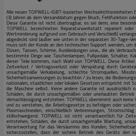
Alle neuen TOPWELL-IGBT-basierten Wechselrichtereinheiten (S
(3) Jahren ab dem Versanddatum gegen Bruch, Fehlfunktion ode
Diese Garantie ist nicht übertragbar, es sei denn, eine bes
TOPWELL bezeichneten Reparaturwerkstatt repariert oder
Wertminderung aufgrund von Gebrauch und Verschleiß) verlang
abgedeckt sind (außer wie unten in der separaten 30-Tage-Ve
muss sich der Kunde an den technischen Support wenden, um d
Düsen, Tassen, Schirme, Auskleidungen usw., die als Verbrauc
bestimmte Dinge wie Taschenlampen, Fußpedale, Schalter, Kab
dieser Teile kommen, nach Wahl von TOPWELL.
Diese Artike
Zeitverlust / Vertragsverlust oder Verspätung durch Gerät
unsachgemäße Verkabelung, schlechte Stromquellen, Missb
Sicherheitsanweisungen zu beachten / zu lesen, die Bedienungsa
nationalen, staatlichen oder lokalen Gesetzen entspricht mit 
die Maschine selbst.
Keine andere Garantie ist ausdrücklich o
Schäden, die durch unsachgemäßen oder unerlaubten Betrieb
Vernachlässigung entstehen.
TOPWELL übernimmt auch keine Ve
und zu verstehen, die Arbeitsgesetze zu befolgen oder sicherz
Plasmaschneiden, einschließlich Verbrennungen, Stromschla
stillschweigend.
TOPWELL ist nicht verantwortlich für Zeitv
entstehen, Schäden, die durch unsachgemäße Wartung, unsac
Verantwortung für das Versäumnis des Kunden, Sicherheitsan
sicherzustellen, dass der sichere Betrieb des Geräts den n