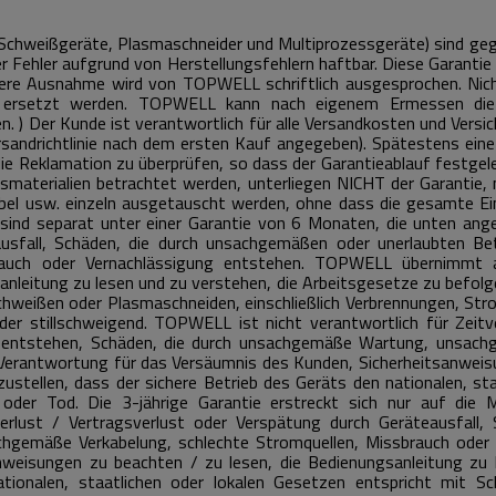
chweißgeräte, Plasmaschneider und Multiprozessgeräte) sind gege
r Fehler aufgrund von Herstellungsfehlern haftbar.
Diese Garantie 
ondere Ausnahme wird von TOPWELL schriftlich ausgesprochen.
Nic
 ersetzt werden.
TOPWELL kann nach eigenem Ermessen die E
en.
) Der Kunde ist verantwortlich für alle Versandkosten und Vers
rsandrichtlinie nach dem ersten Kauf angegeben).
Spätestens eine
ie Reklamation zu überprüfen, so dass der Garantieablauf festge
hsmaterialien betrachtet werden, unterliegen NICHT der Garantie
el usw. einzeln ausgetauscht werden, ohne dass die gesamte Ein
l sind separat unter einer Garantie von 6 Monaten, die unten an
eausfall, Schäden, die durch unsachgemäßen oder unerlaubten B
rauch oder Vernachlässigung entstehen.
TOPWELL übernimmt au
nleitung zu lesen und zu verstehen, die Arbeitsgesetze zu befolge
Schweißen oder Plasmaschneiden, einschließlich Verbrennungen, St
der stillschweigend.
TOPWELL ist nicht verantwortlich für Zeitve
 entstehen, Schäden, die durch unsachgemäße Wartung, unsachg
rantwortung für das Versäumnis des Kunden, Sicherheitsanweisun
ustellen, dass der sichere Betrieb des Geräts den nationalen, s
g oder Tod.
Die 3-jährige Garantie erstreckt sich nur auf die 
erlust / Vertragsverlust oder Verspätung durch Geräteausfall,
hgemäße Verkabelung, schlechte Stromquellen, Missbrauch oder
weisungen zu beachten / zu lesen, die Bedienungsanleitung zu 
ationalen, staatlichen oder lokalen Gesetzen entspricht mit Sc