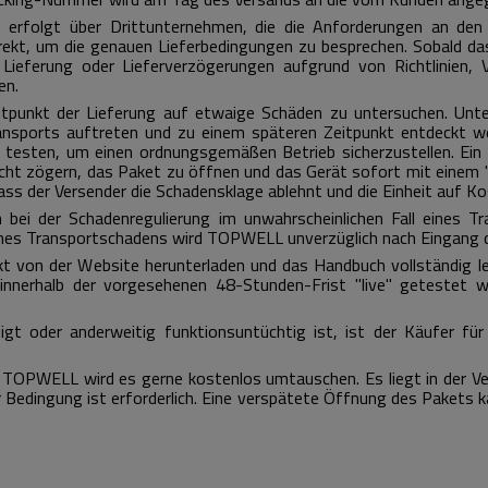
 erfolgt über Drittunternehmen, die die Anforderungen an den
irekt, um die genauen Lieferbedingungen zu besprechen.
Sobald da
ieferung oder Lieferverzögerungen aufgrund von Richtlinien,
en.
Zeitpunkt der Lieferung auf etwaige Schäden zu untersuchen.
Unte
nsports auftreten und zu einem späteren Zeitpunkt entdeckt w
 testen, um einen ordnungsgemäßen Betrieb sicherzustellen.
Ein
icht zögern, das Paket zu öffnen und das Gerät sofort mit einem "
s der Versender die Schadensklage ablehnt und die Einheit auf Ko
i der Schadenregulierung im unwahrscheinlichen Fall eines T
eines Transportschadens wird TOPWELL unverzüglich nach Eingang 
 von der Website herunterladen und das Handbuch vollständig les
nnerhalb der vorgesehenen 48-Stunden-Frist "live" getestet 
igt oder anderweitig funktionsuntüchtig ist, ist der Käufer fü
nft: TOPWELL wird es gerne kostenlos umtauschen.
Es liegt in der
 Bedingung ist erforderlich.
Eine verspätete Öffnung des Pakets k