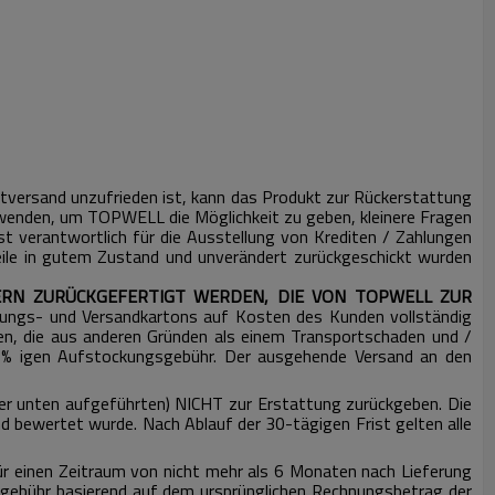
ersand unzufrieden ist, kann das Produkt zur Rückerstattung
enden, um TOPWELL die Möglichkeit zu geben, kleinere Fragen
verantwortlich für die Ausstellung von Krediten / Zahlungen
eile in gutem Zustand und unverändert zurückgeschickt wurden
RN ZURÜCKGEFERTIGT WERDEN, DIE VON TOPWELL ZUR
ckungs- und Versandkartons auf Kosten des Kunden vollständig
en, die aus anderen Gründen als einem Transportschaden und /
15% igen Aufstockungsgebühr.
Der ausgehende Versand an den
der unten aufgeführten) NICHT zur Erstattung zurückgeben.
Die
und bewertet wurde.
Nach Ablauf der 30-tägigen Frist gelten alle
ür einen Zeitraum von nicht mehr als 6 Monaten nach Lieferung
hgebühr basierend auf dem ursprünglichen Rechnungsbetrag der