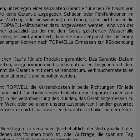
n, unterliegen einer separaten Garantie für einen Zeitraum von
rd keine Garantie abgegeben.
Schäden oder Fehlfunktionen im
 Wartung oder Verwendung entstehen, fallen nicht unter die
en TOPWELL-Mitarbeiter dazu angewiesen werden, sind von der
ner zusätzlich zu der mit dem Gerät gelieferten Wasserfalle
denn, es wird garantiert, dass sie zum Zeitpunkt der Lieferung
enlampen können nach TOPWELLs Ermessen zur Rücksendung
chen Kaufs für alle Produkte garantiert.
Das Garantie-Datum
risten, ausgenommen Verbrauchsmaterialien, beginnen mit dem
ginnt die Garantie mit dem Versanddatum.
Verbrauchsmaterialien
unden überprüft und behoben werden.
immt TOPWELL die Versandkosten in beide Richtungen für jede
 von nicht funktionierenden Einheiten zur Reparatur oder zum
egt in der Verantwortung des Kunden, das Gerät angemessen zu
em Werk oder bei einem unserer autorisierten Händler gewartet
oder ein nicht autorisierter Reparaturtechniker an dem Gerät
 Werktagen zu versenden (vorbehaltlich der Verfügbarkeit des
n denen das Volumen hoch ist, oder Aufträge, die spät am Tag
ebene E-Mail-Adresse weitergeleitet.