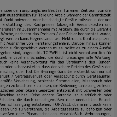
nüber dem ursprünglichen Besitzer für einen Zeitraum von drei
gilt ausschließlich für Teile und Arbeit während der Garantiezeit.
ht funktionierende oder beschädigte Geräte müssen in der von
rstattung des Kaufpreises (abzüglich Versandkosten und
icherungen im Zusammenhang mit Artikeln, die durch die Garantie
 Woche, nachdem das Problem / der Fehler beobachtet wurde,
legt werden kann.
Gegenstände wie Elektroden, Kontaktspitzen,
, mit Ausnahme von Herstellungsfehlern.
Darüber hinaus können
heit zurückgeschickt werden muss, sollte es zu einem Ausfall
gegeben sind, abgedeckt.
TOPWELL ist nicht verantwortlich für
etrieb entstehen, Schäden, die durch unsachgemäße Wartung,
ch keine Verantwortung für das Versäumnis des Kunden,
n oder sicherzustellen, dass der sichere Betrieb des Geräts den
romschlag oder Tod.
Die 3-jährige Garantie erstreckt sich nur auf
rlust / Vertragsverlust oder Verspätung durch Geräteausfall,
emäße Verkabelung, schlechte Stromquellen, Missbrauch oder
gen zu beachten / zu lesen, die Bedienungsanleitung zu lesen
taatlichen oder lokalen Gesetzen entspricht mit Schweißen oder
Maschine selbst.
Keine andere Garantie ist ausdrücklich oder
 Schäden, die durch unsachgemäßen oder unerlaubten Betrieb
 Vernachlässigung entstehen.
TOPWELL übernimmt auch keine
lesen und zu verstehen, die Arbeitsgesetze zu befolgen oder
hweißen oder Plasmaschneiden, einschließlich Verbrennungen,