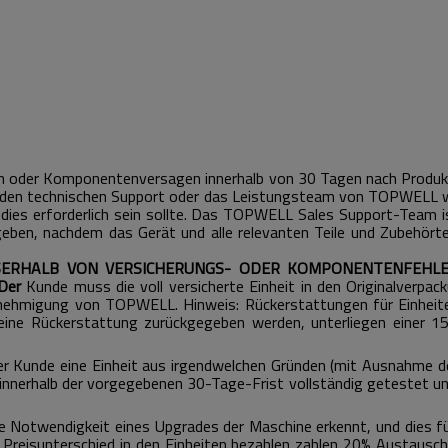
 oder Komponentenversagen innerhalb von 30 Tagen nach Produktv
 den technischen Support oder das Leistungsteam von TOPWELL w
ies erforderlich sein sollte.
Das TOPWELL Sales Support-Team ist 
eben, nachdem das Gerät und alle relevanten Teile und Zubehört
SSERHALB VON VERSICHERUNGS- ODER KOMPONENTENFEHLE
Der
Kunde muss die voll versicherte Einheit in den Originalverpa
genehmigung von TOPWELL.
Hinweis: Rückerstattungen für Einheit
eine Rückerstattung zurückgegeben werden, unterliegen einer 
der Kunde eine Einheit aus irgendwelchen Gründen (mit Ausnahme 
 innerhalb der vorgegebenen 30-Tage-Frist vollständig getestet 
e Notwendigkeit eines Upgrades der Maschine erkennt, und dies f
Preisunterschied in den Einheiten bezahlen zahlen 20% Austausc