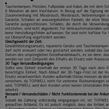
Taschenlampen, Pistolen, Fußpedale und Kabel, die mit dem Sch
6 Monaten ab dem Kaufdatum.
In Bezug auf die Eignung d
Zusammenhang mit Missbrauch, Missbrauch, Verbrennungen un
Garantie.
Schäden an wassergekühlten Fackeln, die ohne Wass
Garantie ausgeschlossen.
Schäden, die durch die Verwendung
entstehen, sind nicht abgedeckt.
Für Verbrauchsmaterialien un
keine Herstellungsfehler aufweisen.
Sie sind nicht haftbar für
zur Überprüfung angefordert werden.
Gleichgewicht der Zeit:
Gewährleistungsansatz, reparierte Geräte und Taschenlampen 
darf nicht erneuert oder neu gestartet werden, sobald das Ge
Datum des ursprünglichen Einzelhandelskaufs, es sei denn, das
werden nur zum Zeitpunkt des Erhalts als Ersatz oder Anpassu
30 Tage Versandbedingungen:
Sollte eine Einheit innerhalb der ersten 30 Tage nach dem 
berechtigte Einheit.
Nach Ablauf der 30-Tage-Frist ist der K
Ersatz verantwortlich.
Kunden außerhalb Chinas müssen ab dem
versichern, da TOPWELL nicht für verlorene Rücksendungen ve
wird.
TOPWELL wird dem Kunden unter keinen Umständen Arbeits
arbeitet.
Versand / Versandschäden / Nicht funktionierende bei der Anku
Sobald die Zahlung vollständig eingegangen ist, ist TOPWELL
gekauften Artikels).
Es ist jedoch möglich, dass der Artikel
aufgegeben werden, können zu Verzögerungen führen.
Eine Tr