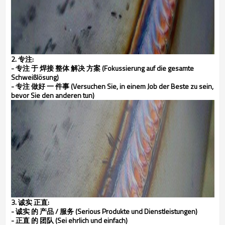
2. 专注:
- 专注 于 焊接 整体 解决 方案 (Fokussierung auf die gesamte
Schweißlösung)
- 专注 做好 一 件事 (Versuchen Sie, in einem Job der Beste zu sein,
bevor Sie den anderen tun)
3. 诚实 正直:
- 诚实 的 产品 / 服务 (Serious Produkte und Dienstleistungen)
- 正直 的 团队 (Sei ehrlich und einfach)