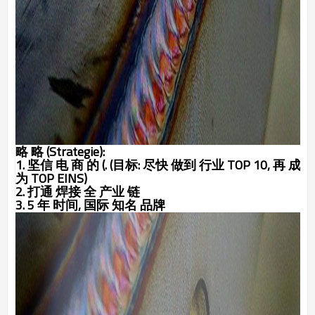
略 略 (Strategie):
1. 坚信 电 商 的 (. (目标: 尽快 做到 行业 TOP 10, 再 成
为 TOP EINS)
2. 打通 焊接 全 产业 链
3. 5 年 时间, 国际 知名 品牌