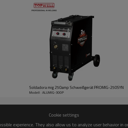
même pour le soudeur débutant.
Il suffit de définir le type et le diamètre du fi
e / diminue également pour maintenir un arc de soudage constant.
du à la fin de l'électrode par impulsion.
Ensuite, juste la bonne quantité de
ne goutte par impulsion.
 transfert de métal GMAW.
Soldadora mig 250amp Schweißgerät PROMIG-250SYN
Modell : ALUMIG-300P
Cookie settings
sible experience. They also allow us to analyze user behavior in 