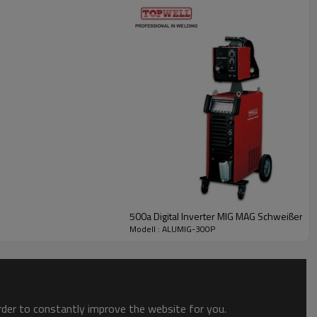
l, puis choisissez une vitesse de fil.
Maintenant, vous êtes à la soudure!
 courant est ajouté pour pousser cette gouttelette à travers l'arc et
500a Digital Inverter MIG MAG Schweißer 
Modell : ALUMIG-300P
order to constantly improve the website for you.