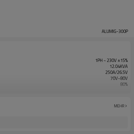
ALUMIG-300P
1PH ~ 230V ±15%
12.04KVA
250A/26.5V
70V~80V
80%
4 Rollen
0 ~ 25 m / min
1 Jahr Garantie
MEHR
790x250x650mm (LxBxH)
32kg