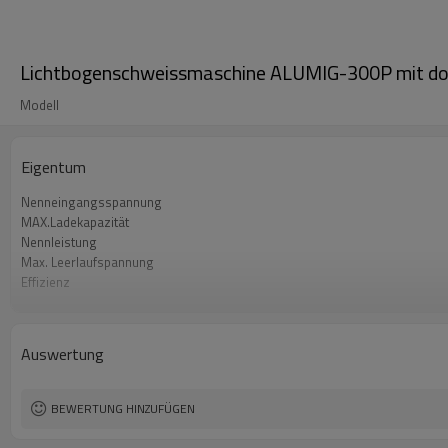
Lichtbogenschweissmaschine ALUMIG-300P mit do
Modell
Eigentum
Nenneingangsspannung
MAX.Ladekapazität
Nennleistung
Max. Leerlaufspannung
Effizienz
Drahtvorschub-Mechanismus
Drahtvorschubgeschwindigkeit
Garantie
Auswertung
Maße
Gewicht
BEWERTUNG HINZUFÜGEN