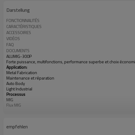
Darstellung
FONCTIONNALITÉS
CARACTÉRISTIQUES
ACCESSOIRES
VIDÉOS
FAQ
DOCUMENTS
ALUMIG-300P
Forte puissance, multifonctions, performance superbe et choix économ
Application:
Metal Fabrication
Maintenance et réparation
Auto Body
Light Industrial
Processus
MIG
Flux
MIG
MIG
Double Pulse MIG
(Stick)
empfehlen
Puissance d'entrée: 400V, monophasé
Plage: 10-250A