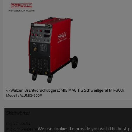
Puissance nominale à 40 ° C (104 ° F):
250A à 26.5V @ 60% Duty Cycle
Poids: 32KG
SYNERGY MIG
Le fonctionnement synergique de la machine la rend facile à utiliser, 
Lorsque la vitesse du fil augmente / diminue, la tension d'arc augment
PULSE MIG
Le procédé MIG pulsé fonctionne en formant une gouttelette de métal fon
dans la flaque d'eau.
Le transfert de ces gouttelettes se fait par l'arc, u
Avantage:
Absence ou très faible niveau de projections.
Plus résistant à l'absence de défauts de fusion que d'autres modes de
Excellente apparence de cordon de soudure.
Réduction des niveaux de distorsion induite par la chaleur.
Possibilité de souder hors de position.
Dépôt d'hydrogène inférieur.
4-Walzen Drahtvorschubgerät MIG MAG TIG Schweißgerät MT-300i
Réduit la tendance au coup d'arc.
Modell : ALUMIG-300P
Se prête aux applications d'automatisation robotiques et dures.
Stichwörter
mig Schweißer
We use cookies to provide you with the best pos
mig-Schweißgerät