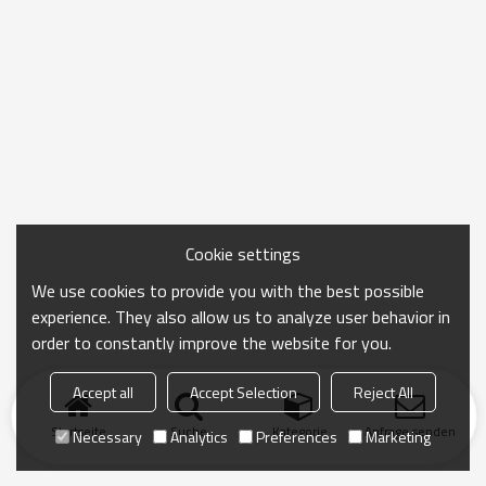
Cookie settings
We use cookies to provide you with the best possible
experience. They also allow us to analyze user behavior in
order to constantly improve the website for you.
Accept all
Accept Selection
Reject All
Startseite
Suche
Kategorie
Anfrage senden
Necessary
Analytics
Preferences
Marketing