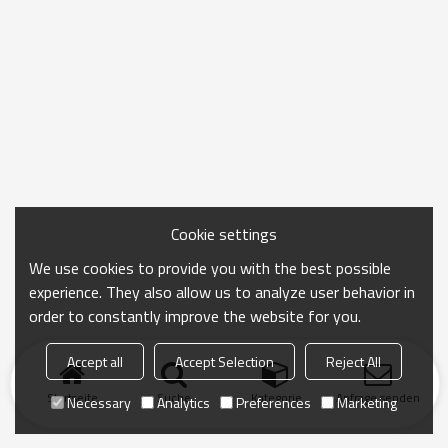
Cookie settings
We use cookies to provide you with the best possible
experience. They also allow us to analyze user behavior in
order to constantly improve the website for you.
Accept all
Accept Selection
Reject All
Startseite
Suche
Kategorie
Anfrage senden
Necessary
Analytics
Preferences
Marketing