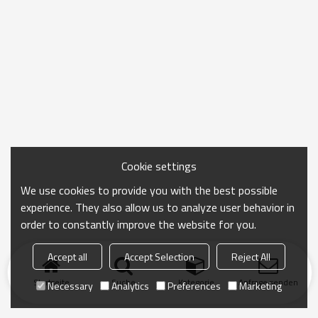
Cookie settings
We use cookies to provide you with the best possible
experience. They also allow us to analyze user behavior in
order to constantly improve the website for you.
Accept all
Accept Selection
Reject All
Startseite
Suche
Kategorie
Anfrage senden
Necessary
Analytics
Preferences
Marketing