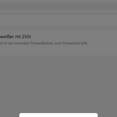
hweißer mt 250i
lich in der normalen Schweißarbeit. auch Schwerlast 60%.