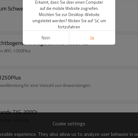
Erkannt, dass Sie über einen Computer
inium Schweißen ALUTIG-200HD
auf die mobile Website zugreifen.
Möchten Sie zur Desktop-Website
umgeleitet werden? Klicken Sie auf 'Ja', um
fortzufahren
Nein
Ja
Lichtbogenschweißgerät ARC-1000Plus
en ARC-1000Plus
1250Plus
eißleistung für eine Vielzahl von Anwendungen.
Handy TIG-200Di
ßartige Leistung.
Cookie settings
sible experience. They also allow us to analyze user behavior in 