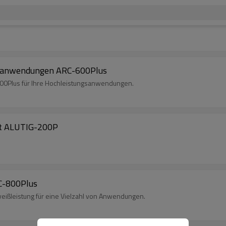
gsanwendungen ARC-600Plus
C-600Plus für Ihre Hochleistungsanwendungen.
ät ALUTIG-200P
C-800Plus
ißleistung für eine Vielzahl von Anwendungen.