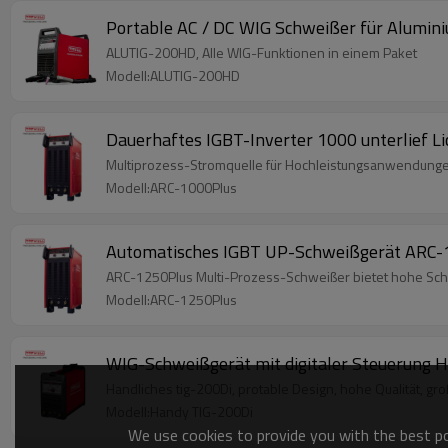
Portable AC / DC WIG Schweißer für Alum
ALUTIG-200HD, Alle WIG-Funktionen in einem Paket
Modell:ALUTIG-200HD
Dauerhaftes IGBT-Inverter 1000 unterlief 
Multiprozess-Stromquelle für Hochleistungsanwendung
Modell:ARC-1000Plus
Automatisches IGBT UP-Schweißgerät ARC-
ARC-1250Plus Multi-Prozess-Schweißer bietet hohe Schw
Modell:ARC-1250Plus
WIG-Schweißgerät mit digitaler Steuerung 
Handliches tig-200Di, protable Design, hohe Qualität, gro
Modell:Handy TIG-200Di
We use cookies to provide you with the best pos