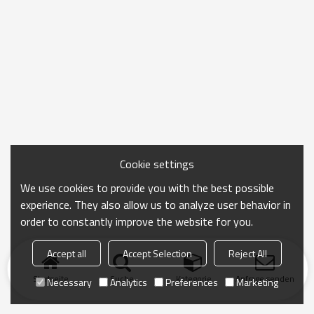
Cookie settings
We use cookies to provide you with the best possible
experience. They also allow us to analyze user behavior in
order to constantly improve the website for you.
Accept all
Accept Selection
Reject All
Startseite
Suche
Kategorie
Anfrage senden
Necessary
Analytics
Preferences
Marketing