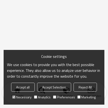
Cookie settings
We use cookies to provide you with the best possible
experience. They also allow us to analyze user behavior in
order to constantly improve the website for you.
Accept all
Accept Selection
Reject All
Startseite
Suche
Kategorie
Anfrage senden
Necessary
Analytics
Preferences
Marketing