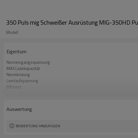
350 Puls mig Schweißer Ausrüstung MIG-350HD Pu
Modell
Eigentum
Nenneingangsspannung
MAX.Ladekapazität
Nennleistung
Leerlaufspannung
Effizienz
Drahtvorschub-Mechanismus
Drahtvorschubgeschwindigkeitsbereich
Garantie
Auswertung
Abmessungen
Gewicht (kg)
BEWERTUNG HINZUFÜGEN