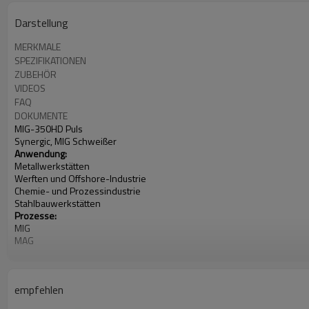
Darstellung
MERKMALE
SPEZIFIKATIONEN
ZUBEHÖR
VIDEOS
FAQ
DOKUMENTE
MIG-350HD Puls
Synergic, MIG Schweißer
Anwendung:
Metallwerkstätten
Werften und Offshore-Industrie
Chemie- und Prozessindustrie
Stahlbauwerkstätten
Prozesse:
MIG
MAG
Flussmittelkern
MMA (Stick)
Eingangsleistung: 400 V, 3-phasig
empfehlen
Nennleistung
bei 40 ° C (104 ° F):
350 A bei 31,5 V bei 60%
Einschaltdauer Gewicht: 80 kg