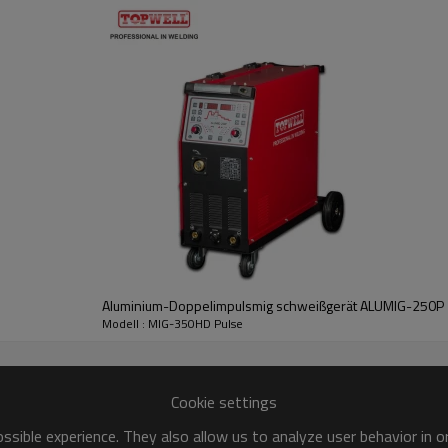
Aluminium-Doppelimpulsmig schweißgerät ALUMIG-250P
Modell : MIG-350HD Pulse
Cookie settings
sible experience. They also allow us to analyze user behavior in 