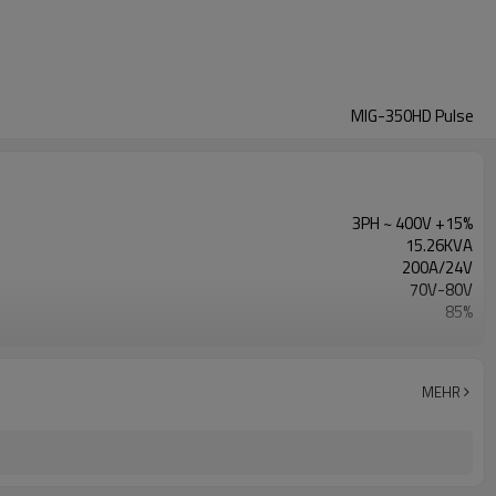
MIG-350HD Pulse
3PH ~ 400V +15%
15.26KVA
200A/24V
70V-80V
85%
4 Rollen
0-25m/min
1 Jahr Garantie
MEHR
960x420x1400mm
80kg