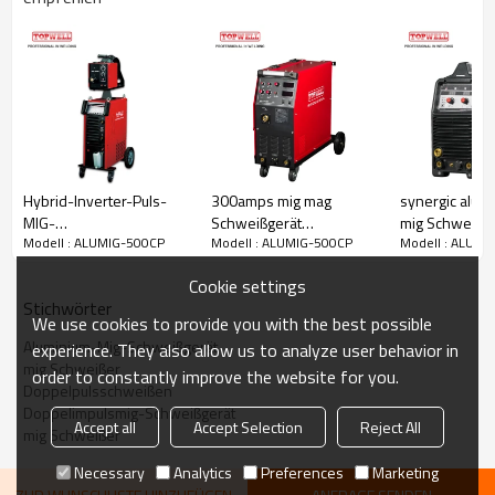
bei 40 ° C (104 ° F):
500A bei 39V bei 60%
ED Gewicht: 80KG
Hybrid-Inverter-Puls-
300amps mig mag
synergic alum
MIG-
Schweißgerät
mig Schweißge
Modell : ALUMIG-500CP
Modell : ALUMIG-500CP
Modell : ALUMI
Lichtbogenschweißgerät
industrielle 3-Phasen-
PROMIG-200S
MIG-350HD
MIG-300i
Cookie settings
Stichwörter
We use cookies to provide you with the best possible
Aluminium-Mig-Schweißgerät
experience. They also allow us to analyze user behavior in
mig Schweißer
order to constantly improve the website for you.
Doppelpulsschweißen
Doppelimpulsmig-Schweißgerät
Accept all
Accept Selection
Reject All
mig Schweißer
Necessary
Analytics
Preferences
Marketing