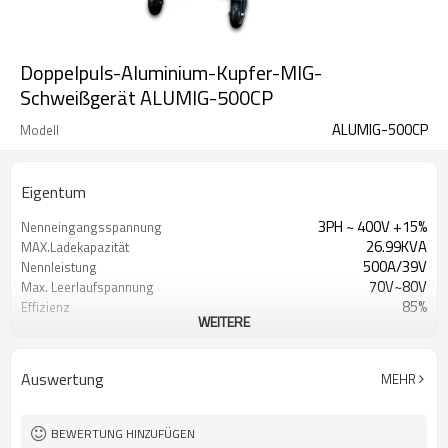
Doppelpuls-Aluminium-Kupfer-MIG-
Schweißgerät ALUMIG-500CP
ALUMIG-500CP
Modell
Eigentum
3PH ~ 400V +15%
Nenneingangsspannung
26.99KVA
MAX.Ladekapazität
500A/39V
Nennleistung
70V~80V
Max. Leerlaufspannung
85%
Effizienz
WEITERE
4 Rollen
Drahtvorschub-
Mechanismus
0 ~ 25 m / min
Drahtvorschubgeschwindigkeit
Auswertung
MEHR
1 Jahr Garantie
Garantie
960x420x1400mm
Maße
80kg
Gewicht
BEWERTUNG HINZUFÜGEN