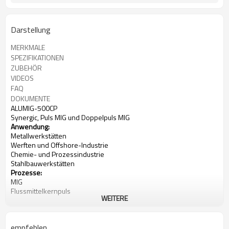
Darstellung
MERKMALE
SPEZIFIKATIONEN
ZUBEHÖR
VIDEOS
FAQ
DOKUMENTE
ALUMIG-500CP
Synergic, Puls MIG und Doppelpuls MIG
Anwendung:
Metallwerkstätten
Werften und Offshore-Industrie
Chemie- und Prozessindustrie
Stahlbauwerkstätten
Prozesse:
MIG
Flussmittelkernpuls
WEITERE
MIG
Doppelpuls
MMA (Stick)
Eingangsleistung: 500 V, 3-phasig
empfehlen
Stromstärke: 10-500A Nennleistung