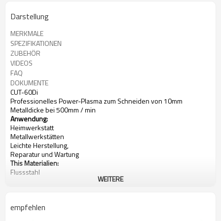
Darstellung
MERKMALE
SPEZIFIKATIONEN
ZUBEHÖR
VIDEOS
FAQ
DOKUMENTE
CUT-60Di
Professionelles Power-Plasma zum Schneiden von 10mm
Metalldicke bei 500mm / min
Anwendung:
Heimwerkstatt
Metallwerkstätten
Leichte Herstellung,
Reparatur und Wartung
This Materialien:
Flussstahl
WEITERE
Messing
Kupfer
Aluminium
empfehlen
Eingangsleistung: 200-240V, 1-phasig
Stromstärke: 30-60A