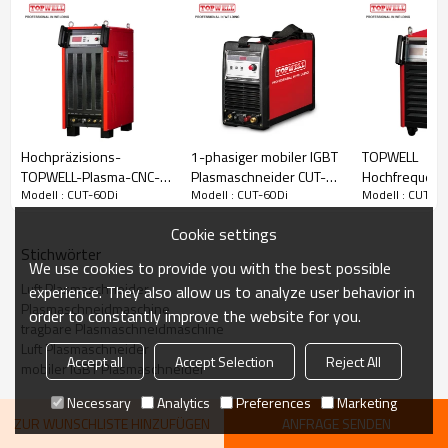
Nennleistung bei 40 ° C (104 ° F):
60A bei 110 V bei 60% Einschaltdauer
Gewicht: 19 kg
Vorteile
Hochpräzisions-
1-phasiger mobiler IGBT
TOPWELL
TOPWELL-Plasma-CNC-
Plasmaschneider CUT-
Hochfrequenz
Modell : CUT-60Di
Modell : CUT-60Di
Modell : CUT-60
Fräser CUT-200HD CNC
40Di
CUT-100H HF
Cookie settings
Stichwörter
We use cookies to provide you with the best possible
Luft Plasmaschneider
Die maximale Produktivität
experience. They also allow us to analyze user behavior in
Das Schneiden von 10 mm bei 500 mm / min sichert die maximale
Plasmaschneidmaschine
order to constantly improve the website for you.
Produktivität (optionale Taschenlampe).
tragbare Plasmaschneidmaschine
Beende Jobs viel schneller mit Schnittgeschwindigkeiten, die
Luft Plasmaschneider
größer als Oxyfuel sind.
Accept all
Accept Selection
Reject All
mobiler IGBT Plasmaschneider
Necessary
Analytics
Preferences
Marketing
ZUR WUNSCHLISTE HINZUFÜGEN
ANFRAGE SENDEN