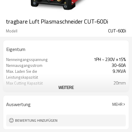
tragbare Luft Plasmaschneider CUT-60Di
CUT-60Di
Modell
Eigentum
1PH ~ 230V ±15%
Nenneingangsspannung
30-60A
Nennausgangsstrom
9.7KVA
Max. Laden Sie die
Leistungskapazität
20mm
Max Cutting Kapazität
WEITERE
(Hand gehalten)
10mm
Qualität Schnittkapazität
(Hand gehalten)
Auswertung
MEHR
280V
Leerlaufspannung (OCV)
Luft (sauber, trocken und ölfrei)
Gas Versorgung
1 Jahr Garantie
Garantie
BEWERTUNG HINZUFÜGEN
560X230X480mm
Abmessungen
19KG
Gewicht