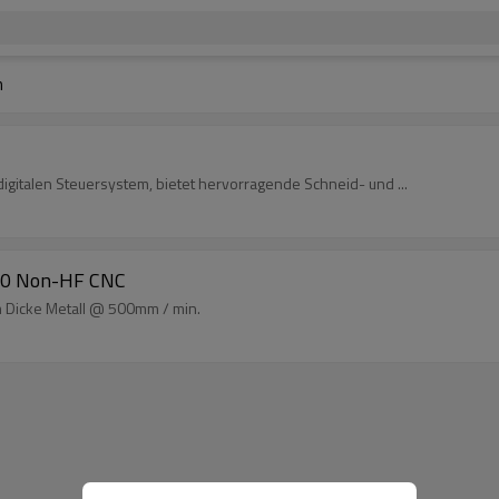
n
gitalen Steuersystem, bietet hervorragende Schneid- und ...
70 Non-HF CNC
Dicke Metall @ 500mm / min.