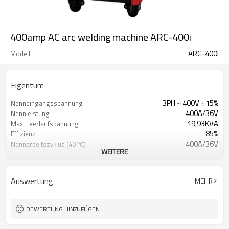
400amp AC arc welding machine ARC-400i
ARC-400i
Modell
Eigentum
3PH ~ 400V ±15%
Nenneingangsspannung
400A/36V
Nennleistung
19.93KVA
Max. Leerlaufspannung
85%
Effizienz
400A/36V
Nennarbeitszyklus (40 ℃)
WEITERE
60%
315A/32.6V
Nennarbeitszyklus (40 ℃)
100%
Auswertung
MEHR
20A/20.8V~400A/36V
Schweißstrom /
Spannungsbereich
1 Jahr Garantie
Garantie
BEWERTUNG HINZUFÜGEN
680X310X650mm
Maße
45KG
Gewicht