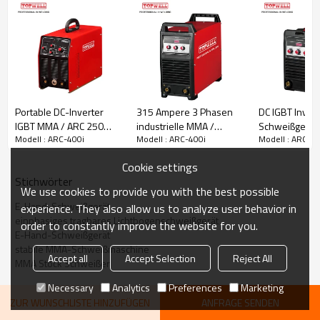
Portable DC-Inverter
315 Ampere 3 Phasen
DC IGBT Invert
IGBT MMA / ARC 250
industrielle MMA /
Schweißgerät 
Modell : ARC-400i
Modell : ARC-400i
Modell : ARC-40
Ampere Schweißgerät
Stabschweißmaschine
200HD
Cookie settings
Stichwörter
We use cookies to provide you with the best possible
E-Hand-Schweißgerät
experience. They also allow us to analyze user behavior in
einphasiges tragbares Lichtbogenschweißgerät
order to constantly improve the website for you.
E-Hand-Schweißgerät
stabile MMA-Schweißmaschine
Accept all
Accept Selection
Reject All
MMA Stock Schweißer
Necessary
Analytics
Preferences
Marketing
ZUR WUNSCHLISTE HINZUFÜGEN
ANFRAGE SENDEN