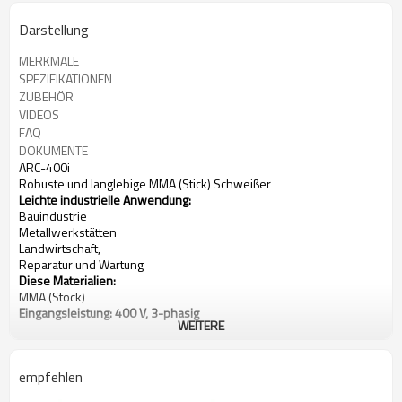
Darstellung
MERKMALE
SPEZIFIKATIONEN
ZUBEHÖR
VIDEOS
FAQ
DOKUMENTE
ARC-400i
Robuste und langlebige MMA (Stick) Schweißer
Leichte industrielle Anwendung:
Bauindustrie
Metallwerkstätten
Landwirtschaft,
Reparatur und Wartung
Diese Materialien:
MMA (Stock)
Eingangsleistung: 400 V, 3-phasig
WEITERE
Stromstärke: 20-400A
Nennleistung bei 40 ° C (104 ° F):
400 A bei 36 bei 60%
empfehlen
Gewicht: 45 kg