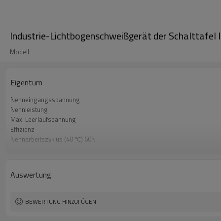
Industrie-Lichtbogenschweißgerät der Schalttafel
Modell
Eigentum
Nenneingangsspannung
Nennleistung
Max. Leerlaufspannung
Effizienz
Nennarbeitszyklus (40 ℃) 60%
Nennarbeitszyklus (40 ℃) 100%
Schweißstrom / Spannungsbereich
Garantie
Auswertung
Maße
Gewicht
BEWERTUNG HINZUFÜGEN