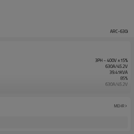
ARC-630i
3PH ~ 400V ±15%
630A/45.2V
39.41KVA
85%
630A/45.2V
500A/40V
20A/20.8V~630A/45.2V
1 Jahr Garantie
MEHR
680X310X650mm
45KG