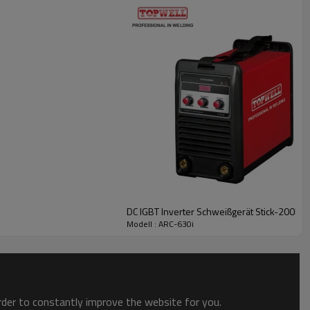
DC IGBT Inverter Schweißgerät Stick-200HD
Modell : ARC-630i
order to constantly improve the website for you.