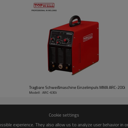
Tragbare Schweißmaschine Einzelimpuls MMA ARC-200i
Modell : ARC-630i
Cookie settings
sible experience. They also allow us to analyze user behavior in 