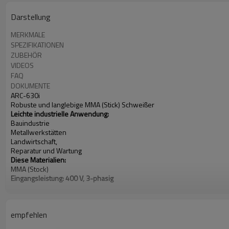
Darstellung
MERKMALE
SPEZIFIKATIONEN
ZUBEHÖR
VIDEOS
FAQ
DOKUMENTE
ARC-630i
Robuste und langlebige MMA (Stick) Schweißer
Leichte industrielle Anwendung:
Bauindustrie
Metallwerkstätten
Landwirtschaft,
Reparatur und Wartung
Diese Materialien:
MMA (Stock)
Eingangsleistung: 400 V, 3-phasig
Stromstärke: 20-630A
Nennleistung bei 40 ° C (104 ° F):
630 A bei 45,2 V bei 60% Einschaltdauer
empfehlen
Gewicht: 45 KG