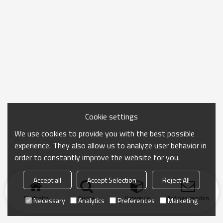
Cookie settings
We use cookies to provide you with the best possible
experience. They also allow us to analyze user behavior in
order to constantly improve the website for you.
Accept all
Accept Selection
Reject All
Startseite
Suche
Kategorie
Anfrage senden
Necessary
Analytics
Preferences
Marketing