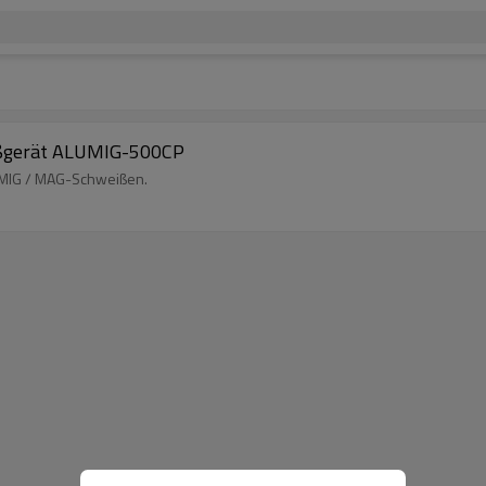
ßgerät ALUMIG-500CP
e MIG / MAG-Schweißen.