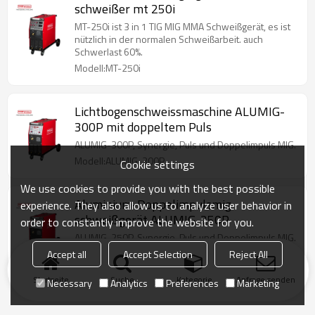
schweißer mt 250i
MT-250i ist 3 in 1 TIG MIG MMA Schweißgerät, es ist
nützlich in der normalen Schweißarbeit. auch
Schwerlast 60%.
Modell:MT-250i
Lichtbogenschweissmaschine ALUMIG-
300P mit doppeltem Puls
ALUMIG-300P, Synergie, Puls und Doppelimpuls MIG.
Modell:ALUMIG-300P
Cookie settings
We use cookies to provide you with the best possible
Aluminium-Doppelimpulsmig
experience. They also allow us to analyze user behavior in
schweißgerät ALUMIG-250P
order to constantly improve the website for you.
ALUMIG-250P, Synergie, Puls und Doppelimpuls MIG.
Modell:ALUMIG-250P
Accept all
Accept Selection
Reject All
Startseite
Suche
Kategorie
Anfrage senden
Necessary
Analytics
Preferences
Marketing