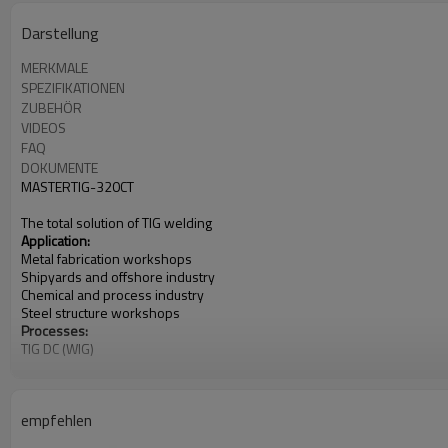
Darstellung
MERKMALE
SPEZIFIKATIONEN
ZUBEHÖR
VIDEOS
FAQ
DOKUMENTE
MASTERTIG-320CT
The total solution of TIG welding
Application:
Metal fabrication workshops
Shipyards and offshore industry
Chemical and process industry
Steel structure workshops
Processes:
TIG DC (WIG)
AC TIG (WIG)
MIX TIG (WIG)
Stick (SMAW)
empfehlen
Eingangsleistung: 340-460V, 3-phasig
Stromstärke: 5-320A