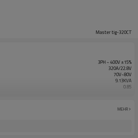
Master tig-320CT
3PH ~ 400V ±15%
320A/22.8V
70V~80V
9.13KVA
0.85
0.85
rot
1 Jahr Garantie
MEHR
960X420X900mm
75KG