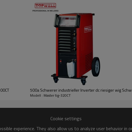
Pulsiertes Tig
 die Schweißpfütze und kann Verzerrungen durch Absenken der durchschnitt
it, die den Abstand zwischen den Wellen verringert Das langsame Pulsiere
ner erhöhten Puddle-Agitation für eine bessere geschweißte Mikrostruktur
d fokussieren kann Arc. Dies führt zu maximaler Lichtbogenstabilität, er
Wechselstrom-Wellenform
EP für einen reaktionsfreudigen, dynamischen und fokussierten Lichtbogen
ndigkeiten.
500CT
500a Schwerer industrieller Inverter dc riesiger wig Sc
tromquelle. Es bietet eine gute Aktion Benetzung und tatsächlich klingt l
Modell : Master tig-320CT
chfrequenz.
Cookie settings
sible experience. They also allow us to analyze user behavior in 