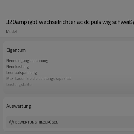
320amp igbt wechselrichter ac dc puls wig schwei
Modell
Eigentum
Nenneingangsspannung
Nennleistung
Leerlaufspannung
Max. Laden Sie die Leistungskapazität
Leistungsfaktor
Effizienz
Farbe
Garantie
Auswertung
Maße
Gewicht
BEWERTUNG HINZUFÜGEN