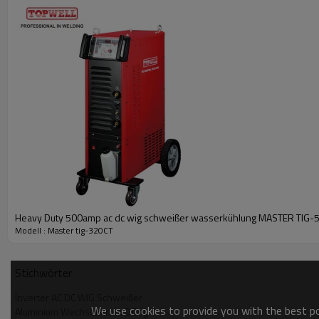
Nennleistung bei 40 °C(104 °F):
320 A bei 22.8 V bei 60% Einschaltdauer
Gewicht: 75 kg
Konventionelles gepulstes TIG
Typisch von 0,2 bis 10 PPS.Ermöglicht eine Heiz- und Kühlwirkung auf
auch ein deutliches Rippelmuster in der Schweißraupe. Geschwindigke
kann die Gesamtkontrolle der Schweißpfütze erhöhen.
Hochgeschwindigkeitsgepulste WIG
Bei mehr als 40 PPS wird Pulsed TIG hörbarer als sichtbar, was zu ei
einem hohen Peak und einem niedrigen Background-Strom - pulsieren un
Standard-Rechteckwelle
Die Standard Square Wave bietet schnelle Übergänge zwischen EN und 
einfrierende Pfütze mit hoher Eindringtiefe und schnellen Fahrgeschwi
Sinuswelle
Heavy Duty 500amp ac dc wig schweißer wasserkühlung MASTER TIG-
Die Sinuswelle ein weicher Bogen mit dem Gefühl einer herkömmlichen S
Modell : Master tig-320CT
Stromstärke beseitigt auch die Notwendigkeit einer kontinuierliche Ho
Stichwörter
Inverter AC DC WIG Schweißer
We use cookies to provide you with the best pos
Aluminium Wechselstrom DC tig