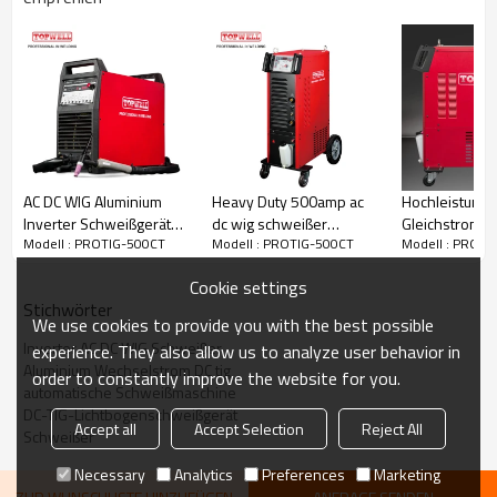
Gewicht: 70kg
AC DC WIG Aluminium
Heavy Duty 500amp ac
Hochleistungs
Inverter Schweißgerät
dc wig schweißer
Gleichstrom-
Modell : PROTIG-500CT
Modell : PROTIG-500CT
Modell : PROTI
ALUTIG-200P
wasserkühlung MASTER
Schweißgerät
TIG-500CT
320CT
Cookie settings
Stichwörter
We use cookies to provide you with the best possible
Inverter AC DC WIG Schweißer
experience. They also allow us to analyze user behavior in
Aluminium Wechselstrom DC tig
order to constantly improve the website for you.
automatische Schweißmaschine
DC-TIG-Lichtbogenschweißgerät
Accept all
Accept Selection
Reject All
Schweißer
Necessary
Analytics
Preferences
Marketing