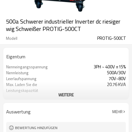
500a Schwerer industrieller Inverter dc riesiger
wig Schweißer PROTIG-500CT
PROTIG-500CT
Modell
Eigentum
3PH ~ 400V ±15%
Nenneingangsspannung
500A/30V
Nennleistung
70V~80V
Leerlaufspannung
20.76 KVA
Max. Laden Sie die
Leistungskapazität
WEITERE
0.85
Leistungsfaktor
0.85
Effizienz
rot
Farbe
Auswertung
MEHR
1 Jahr Garantie
Garantie
960X420X900mm
Maße
70kg
Gewicht
BEWERTUNG HINZUFÜGEN