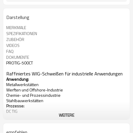
Darstellung
MERKMALE
SPEZIFIKATIONEN
ZUBEHÖR
VIDEOS
FAQ
DOKUMENTE
PROTIG-500CT
Raffiniertes WIG-Schweißen für industrielle Anwendungen
Anwendung:
Metallwerkstätten
Werften und Offshore-Industrie
Chemie- und Prozessindustrie
Stahlbauwerkstätten
Prozesse:
DC TIG
WEITERE
Stick (SMAW)
Eingangsleistung: 340-460V, 3-phasig
Nennleistung bei 40 °C(104°F):
empfehlen
500 A bei 30 V bei 60% Einschaltdauer