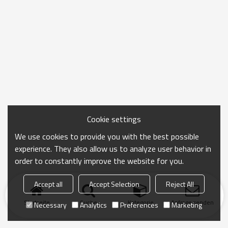
Cookie settings
We use cookies to provide you with the best possible
experience. They also allow us to analyze user behavior in
order to constantly improve the website for you.
Accept all
Accept Selection
Reject All
Startseite
Suche
Kategorie
Anfrage senden
Necessary
Analytics
Preferences
Marketing