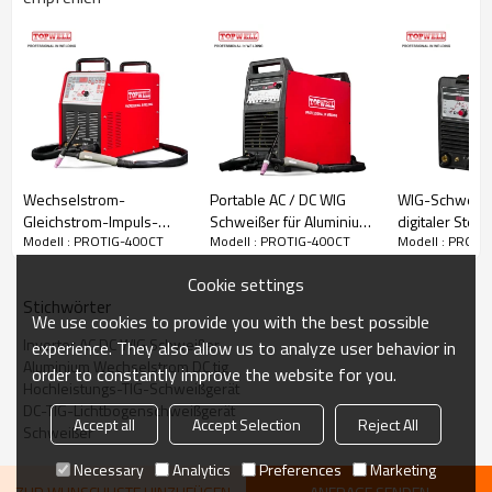
400 A bei 26 V bei 60% Einschaltdauer
Gewicht: 70 kg
Wechselstrom-
Portable AC / DC WIG
WIG-Schweißg
Gleichstrom-Impuls-
Schweißer für Aluminium
digitaler Steu
Modell : PROTIG-400CT
Modell : PROTIG-400CT
Modell : PROTI
Schweißgerät
Schweißen ALUTIG-
Handy TIG-20
MASTERTIG-250AC
200HD
Cookie settings
Stichwörter
We use cookies to provide you with the best possible
Inverter AC DC WIG Schweißer
experience. They also allow us to analyze user behavior in
Aluminium Wechselstrom DC tig
order to constantly improve the website for you.
Hochleistungs-TIG-Schweißgerät
DC-TIG-Lichtbogenschweißgerät
Accept all
Accept Selection
Reject All
Schweißer
Necessary
Analytics
Preferences
Marketing