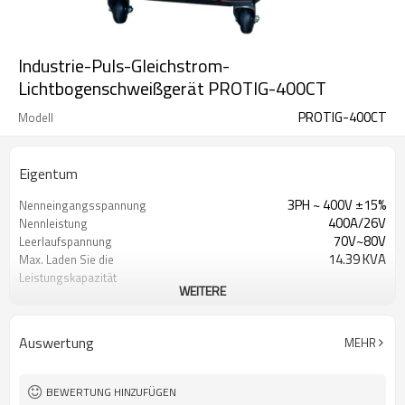
Industrie-Puls-Gleichstrom-
Lichtbogenschweißgerät PROTIG-400CT
PROTIG-400CT
Modell
Eigentum
3PH ~ 400V ±15%
Nenneingangsspannung
400A/26V
Nennleistung
70V~80V
Leerlaufspannung
14.39 KVA
Max. Laden Sie die
Leistungskapazität
WEITERE
0.85
Leistungsfaktor
0.85
Effizienz
rot
Farbe
Auswertung
MEHR
1 Jahr Garantie
Garantie
960X420X900mm
Maße
70kg
Gewicht
BEWERTUNG HINZUFÜGEN