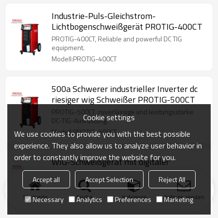
Industrie-Puls-Gleichstrom-
Lichtbogenschweißgerät PROTIG-400CT
PROTIG-400CT, Reliable and powerful DC TIG
equipment.
Modell:PROTIG-400CT
500a Schwerer industrieller Inverter dc
riesiger wig Schweißer PROTIG-500CT
PROTIG-500CT, zuverlässige und leistungsstarke
Cookie settings
DC-TIG-Ausrüstung.
Modell:PROTIG-500CT
We use cookies to provide you with the best possible
experience. They also allow us to analyze user behavior in
order to constantly improve the website for you.
WIG-Schweißgerät mit digitaler
Steuerung Handy TIG-200Di
Accept all
Accept Selection
Reject All
Handliches tig-200Di, protable Design, hohe
Qualität, großartige Leistung.
Startseite
Suche
Kategorie
Anfrage senden
Necessary
Analytics
Preferences
Marketing
Modell:Handy TIG-200Di